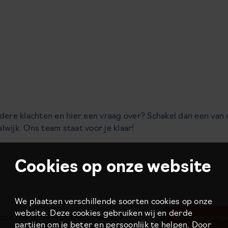
ndere klachten en hier een vraag over? Schakel dan een van
wijk. Ons team staat voor je klaar!
Cookies op onze website
We plaatsen verschillende soorten cookies op onze
website. Deze cookies gebruiken wij en derde
nze geriatrie fysiotherapeuten?
Maak een afsp
partijen om je beter en persoonlijk te helpen. Door