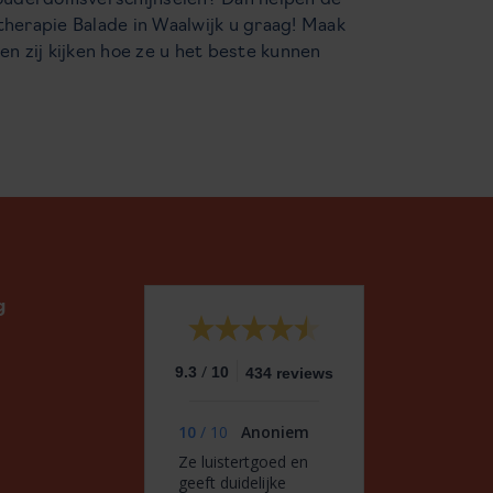
 ouderdomsverschijnselen? Dan helpen de
therapie Balade in Waalwijk u graag! Maak
en zij kijken hoe ze u het beste kunnen
g
/
9.3
10
434 reviews
10
/
10
Anoniem
Ze luistertgoed en
geeft duidelijke