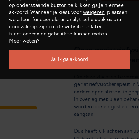
op onderstaande button te klikken ga je hiermee
akkoord. Wanneer je kiest voor
weigeren
, plaatsen
we alleen functionele en analytische cookies die
noodzakelijk zijn om de website te laten
functioneren en gebruik te kunnen meten.
Meer weten?
Onze geriatriefys
kwaliteit van leven
Ja, ik ga akkoord
Om deze klachten te vermin
geriatriefysiotherapeut in
andere specialisten, in ge
in overleg met u een behand
worden doelen gesteld en 
aangaan.
Dus heeft u klachten aan u