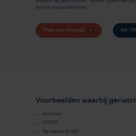
andere de gewrichten, reuma, spierziekten,
evenwichtsproblemen.
Maak een afspraak
Bel: 0
Voorbeelden waarbij geriatri
Artrose
COPD
Beroerte (CVA)