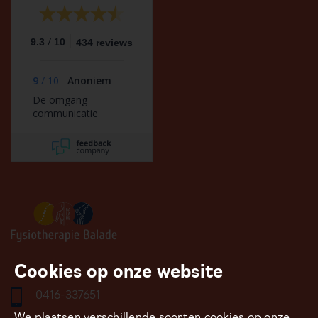
/
9.3
10
434 reviews
9
/
10
Anoniem
De omgang
communicatie
Cookies op onze website
0416-337651