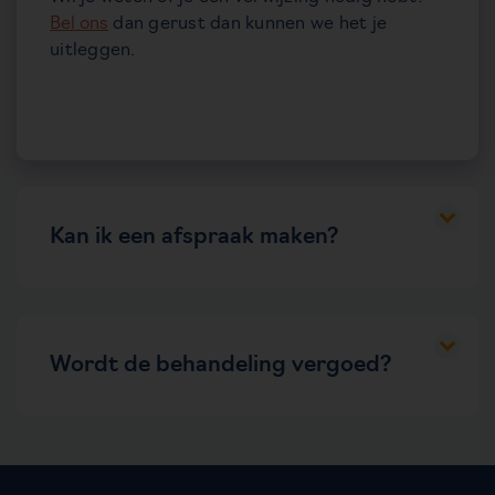
Bel ons
dan gerust dan kunnen we het je
uitleggen.
Kan ik een afspraak maken?
Ja, hoor geen enkel probleem.
Bel: 0416-337 651
Wordt de behandeling vergoed?
Wij hebben contracten met alle
zorgverzekeraars. Indien je een aanvullende